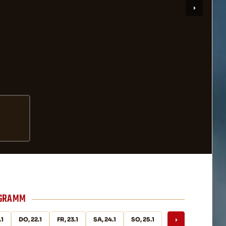
OGRAMM
.1
DO, 22.1
FR, 23.1
SA, 24.1
SO, 25.1
›