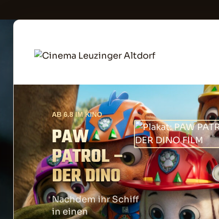
Aktuelles Kinopr
AB 6.8 IM KINO
PAW
PATROL –
DER DINO
FILM
Nachdem ihr Schiff
in einen