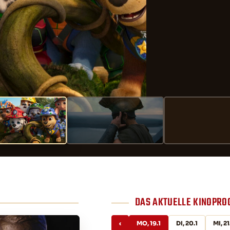
DAS AKTUELLE KINOPR
‹
MO, 19.1
DI, 20.1
MI, 21