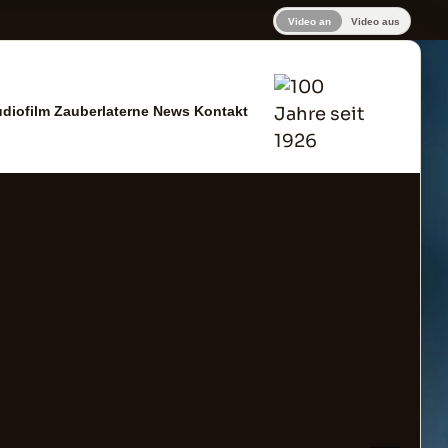
Video an
Video aus
udiofilm
Zauberlaterne
News
Kontakt
zinger Altdorf