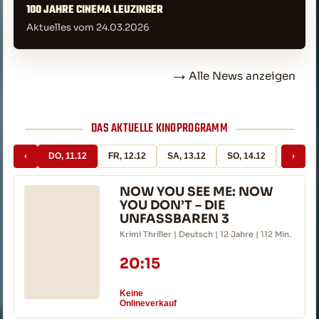
100 JAHRE CINEMA LEUZINGER
Aktuelles vom 24.03.2026
→
Alle News anzeigen
DAS AKTUELLE KINOPROGRAMM
‹
DO, 11.12
FR, 12.12
SA, 13.12
SO, 14.12
MO, 15.
›
NOW YOU SEE ME: NOW
YOU DON’T – DIE
UNFASSBAREN 3
Krimi Thriller | Deutsch | 12 Jahre | 112 Min.
20:15
Keine
Onlineverkauf