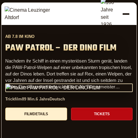
Aktuelles Kinoprogramm C
AB 7.8 IM KINO
PAW PATROL – DER DINO FILM
Nachdem ihr Schiff in einen mysteriösen Sturm gerät, landen
die PAW-Patrol-Welpen auf einer unbekannten tropischen Insel,
auf der Dinos leben. Dort treffen sie auf Rex, einen Welpen, der
vor Jahren auf der Insel gestrandet ist und sich seitdem zu
einem Dino-Experten entwickelt hat. Als Bürgermeister
Besserwisser, Erzrivale der PAW Patrol, rücksichtslos mit dem
Trickfilm
Animation Komödie Abenteuer
89 Min.
6 Jahre
Deutsch
90 Min.
6 Jahre
Deutsch
Abbau der natürlichen Ressourcen der Insel beginnt, löst er
damit unbeabsichtigt den Ausbruch eines grossen Vulkans aus.
Action Abenteuer Fantasy Geschichte
172 Min.
14 Jahre
Deutsch
Die PAW-Patrol-Welpen werden in eine Reihe von spannenden,
FILMDETAILS
FILMDETAILS
TICKETS
TICKETS
riesigen Dinosaurier-Rettungsaktionen verwickelt, grösser als
FILMDETAILS
TICKETS
alles, was sie je zuvor erlebt haben, während sie Besserwisser
aufhalten müssen, um die Insel zu schützen.