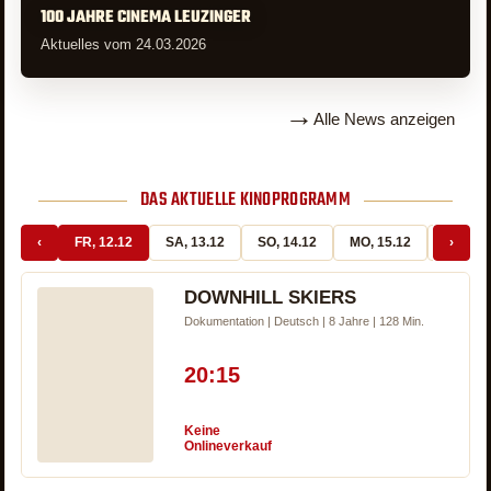
100 JAHRE CINEMA LEUZINGER
Aktuelles vom 24.03.2026
→
Alle News anzeigen
DAS AKTUELLE KINOPROGRAMM
‹
FR, 12.12
SA, 13.12
SO, 14.12
MO, 15.12
DI, 16.
›
DOWNHILL SKIERS
Dokumentation | Deutsch | 8 Jahre | 128 Min.
20:15
Keine
Onlineverkauf